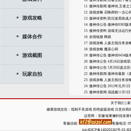
10:
傲神传新闻
出着太阳下着雪
11:
傲神传新闻
傲神传,王者之
12:
游戏攻略
召唤师的一点心
游戏攻略
13:
傲神传资料
防沉迷系统成
14:
傲神传公告
傲神传0383
15:
傲神传资料
游戏无法运行
媒体合作
16:
友情链接
网易
17:
游戏攻略
人族主线任务攻略
18:
游戏攻略
魔巫心得
游戏截图
19:
傲神传公告
傲神传0434
20:
傲神传公告
4月24日游戏
21:
傲神传公告
5月29日盘古
玩家自拍
22:
傲神传新闻
傲神传最新《
23:
游戏攻略
人族主线任务攻略
24:
傲神传公告
2012年元月1日1
25:
傲神传新闻
混战服11月1日
关于我们
|
家
健康游戏忠告：抵制不良游戏 拒绝盗版游戏 注意自我保
运营商：安徽省澳澜科技发展
客服信箱:
客服电话: 05
icp:
皖ICP备14020192号-31
皖