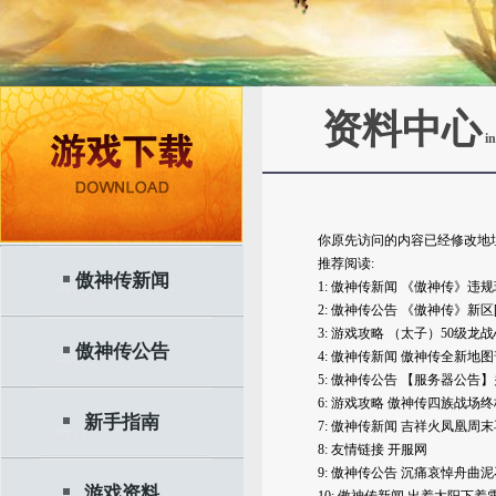
资料中心
in
你原先访问的内容已经修改地
推荐阅读:
傲神传新闻
1:
傲神传新闻
《傲神传》违规
2:
傲神传公告
《傲神传》新区
3:
游戏攻略
（太子）50级龙
傲神传公告
4:
傲神传新闻
傲神传全新地图
5:
傲神传公告
【服务器公告】
6:
游戏攻略
傲神传四族战场终
新手指南
7:
傲神传新闻
吉祥火凤凰周末
8:
友情链接
开服网
9:
傲神传公告
沉痛哀悼舟曲泥
游戏资料