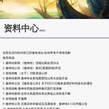
资料中心
infos
你原先访问的内容已经修改地址,给你带来不便请谅解
推荐阅读:
1:
傲神传新闻
《傲神传》违规玩家处理办法
2:
傲神传公告
《傲神传》新区[逐鹿群雄]开启
3:
游戏攻略
（太子）50级龙战心得
4:
傲神传新闻
傲神传全新地图普陀山再次改版开放
5:
傲神传公告
【服务器公告】关于8月21日服务器维护时间延长的通告
6:
游戏攻略
傲神传四族战场终极武器打造攻略
7:
傲神传新闻
吉祥火凤凰周末再次降临让你惊喜不断
8:
友情链接
开服网
9:
傲神传公告
沉痛哀悼舟曲泥石流遇难者，傲神传8.15日停服公告