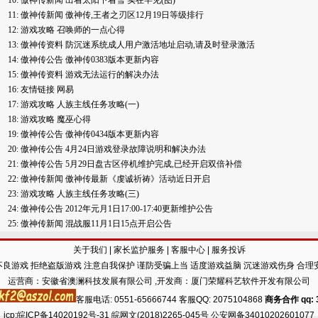
10:
傲神传新闻
出着太阳下着雪 实在罕见(图)
11:
傲神传新闻
傲神传,王者之刃区12月19日等级排行
12:
游戏攻略
召唤师的一点心得
13:
傲神传资料
防沉迷系统成人用户激活地址启动,请及时登录激活
14:
傲神传公告
傲神传0383版本更新内容
15:
傲神传资料
游戏无法运行的解决办法
16:
友情链接
网易
17:
游戏攻略
人族主线任务攻略(一)
18:
游戏攻略
魔巫心得
19:
傲神传公告
傲神传0434版本更新内容
20:
傲神传公告
4月24日游戏登录故障说明和解决办法
21:
傲神传公告
5月29日盘古区停机维护完成,已经开启双倍补偿
22:
傲神传新闻
傲神传最新《虔诚祈祷》活动近日开启
23:
游戏攻略
人族主线任务攻略(三)
24:
傲神传公告
2012年元月1日17:00-17:40更新维护公告
25:
傲神传新闻
混战服11月1日15点开启公告
关于我们
|
家长监护服务
|
客服中心
|
服务投诉
良游戏 拒绝盗版游戏 注意自我保护 谨防受骗上当 适度游戏益脑 沉迷游戏伤身 合理
运营商：安徽省澳澜科技发展有限公司 ,开发商：厦门荣耀科艺软件开发有限公司
客服电话: 0551-65666744 客服QQ: 2075104868
商务合作 qq: 3
icp:
皖ICP备14020192号-31
皖网文(2018)2265-045号 公安网备34010202601077