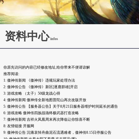
资料中心
infos
你原先访问的内容已经修改地址,给你带来不便请谅解
推荐阅读:
1:
傲神传新闻
《傲神传》违规玩家处理办法
2:
傲神传公告
《傲神传》新区[逐鹿群雄]开启
3:
游戏攻略
（太子）50级龙战心得
4:
傲神传新闻
傲神传全新地图普陀山再次改版开放
5:
傲神传公告
【服务器公告】关于8月21日服务器维护时间延长的通告
6:
游戏攻略
傲神传四族战场终极武器打造攻略
7:
傲神传新闻
吉祥火凤凰周末再次降临让你惊喜不断
8:
友情链接
开服网
9:
傲神传公告
沉痛哀悼舟曲泥石流遇难者，傲神传8.15日停服公告