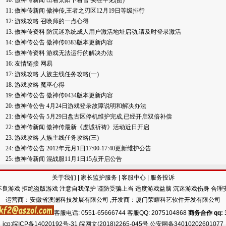
10:
傲神传新闻
出着太阳下着雪 实在罕见(图)
11:
傲神传新闻
傲神传,王者之刃区12月19日等级排行
12:
游戏攻略
召唤师的一点心得
13:
傲神传资料
防沉迷系统成人用户激活地址启动,请及时登录激活
14:
傲神传公告
傲神传0383版本更新内容
15:
傲神传资料
游戏无法运行的解决办法
16:
友情链接
网易
17:
游戏攻略
人族主线任务攻略(一)
18:
游戏攻略
魔巫心得
19:
傲神传公告
傲神传0434版本更新内容
20:
傲神传公告
4月24日游戏登录故障说明和解决办法
21:
傲神传公告
5月29日盘古区停机维护完成,已经开启双倍补偿
22:
傲神传新闻
傲神传最新《虔诚祈祷》活动近日开启
23:
游戏攻略
人族主线任务攻略(三)
24:
傲神传公告
2012年元月1日17:00-17:40更新维护公告
25:
傲神传新闻
混战服11月1日15点开启公告
关于我们
|
家长监护服务
|
客服中心
|
服务投诉
良游戏 拒绝盗版游戏 注意自我保护 谨防受骗上当 适度游戏益脑 沉迷游戏伤身 合理
运营商：安徽省澳澜科技发展有限公司 ,开发商：厦门荣耀科艺软件开发有限公司
客服电话: 0551-65666744 客服QQ: 2075104868
商务合作 qq: 3
icp:
皖ICP备14020192号-31
皖网文(2018)2265-045号 公安网备34010202601077